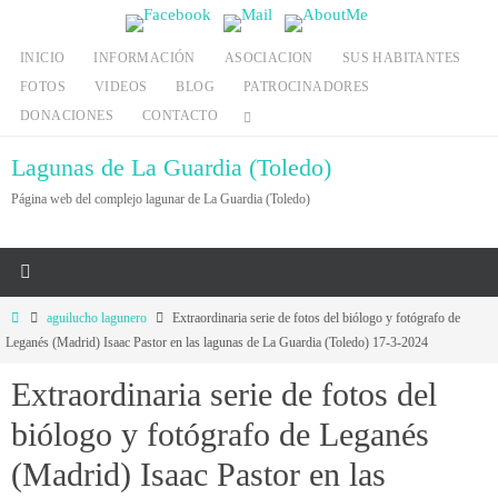
Ir
al
INICIO
INFORMACIÓN
ASOCIACION
SUS HABITANTES
contenido
FOTOS
VIDEOS
BLOG
PATROCINADORES
DONACIONES
CONTACTO
Lagunas de La Guardia (Toledo)
Página web del complejo lagunar de La Guardia (Toledo)
Inicio
aguilucho lagunero
Extraordinaria serie de fotos del biólogo y fotógrafo de
Leganés (Madrid) Isaac Pastor en las lagunas de La Guardia (Toledo) 17-3-2024
Extraordinaria serie de fotos del
biólogo y fotógrafo de Leganés
(Madrid) Isaac Pastor en las