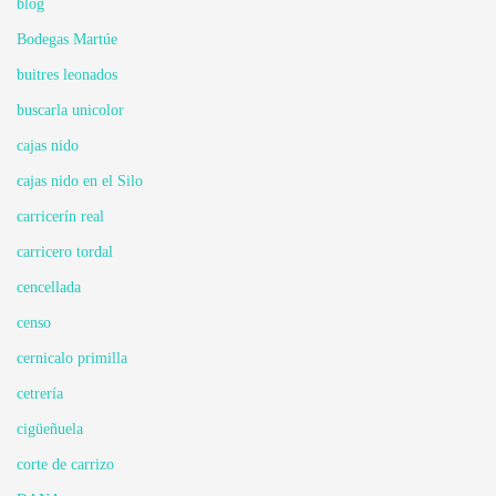
blog
Bodegas Martúe
buitres leonados
buscarla unicolor
cajas nido
cajas nido en el Silo
carricerín real
carricero tordal
cencellada
censo
cernicalo primilla
cetrería
cigüeñuela
corte de carrizo