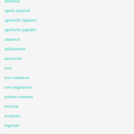
abubillas
aguila imperial
aguilucho lagunero
aguilucho papialbo
amanecer
anillamiento
asociacion
aves
aves esteparias
aves migratorias
aviones comunes
avocetas
avutardas
bigotudo