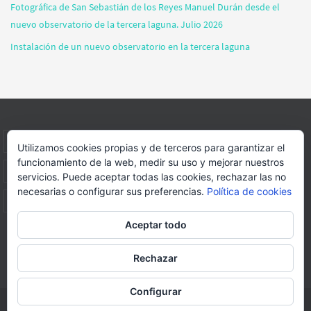
Fotográfica de San Sebastián de los Reyes Manuel Durán desde el
nuevo observatorio de la tercera laguna. Julio 2026
Instalación de un nuevo observatorio en la tercera laguna
INICIO
INFORMACIÓN
ASOCIACION
SUS HABITANTES
Utilizamos cookies propias y de terceros para garantizar el
funcionamiento de la web, medir su uso y mejorar nuestros
FOTOS
VIDEOS
BLOG
PATROCINADORES
DONACIONES
servicios. Puede aceptar todas las cookies, rechazar las no
necesarias o configurar sus preferencias.
Política de cookies
CONTACTO
Aceptar todo
Página web realizada por
FORMACION WEBS Y MULTIMEDIA
Rechazar
Funciona con
Nirvana
&
WordPress.
Configurar