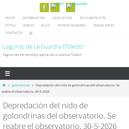
Ir
al
INICIO
INFORMACIÓN
ASOCIACION
SUS HABITANTES
contenido
FOTOS
VIDEOS
BLOG
PATROCINADORES
DONACIONES
CONTACTO
Lagunas de La Guardia (Toledo)
Página web del complejo lagunar de La Guardia (Toledo)
Inicio
golondrinas
Depredación del nido de golondrinas del observatorio. Se
reabre el observatorio. 30-5-2026
Depredación del nido de
golondrinas del observatorio. Se
reabre el observatorio. 30-5-2026