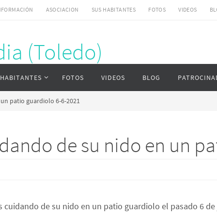
NFORMACIÓN
ASOCIACION
SUS HABITANTES
FOTOS
VIDEOS
BL
ia (Toledo)
ardia (Toledo)
 HABITANTES
FOTOS
VIDEOS
BLOG
PATROCINA
 un patio guardiolo 6-6-2021
idando de su nido en un pa
os cuidando de su nido en un patio guardiolo el pasado 6 de