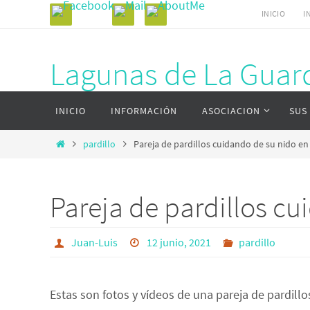
Ir
INICIO
I
al
contenido
Lagunas de La Guard
Ir
Página web del complejo lagunar de La Gu
INICIO
INFORMACIÓN
ASOCIACION
SUS
al
contenido
Inicio
pardillo
Pareja de pardillos cuidando de su nido en
Pareja de pardillos cu
Juan-Luis
12 junio, 2021
pardillo
Estas son fotos y vídeos de una pareja de pardill