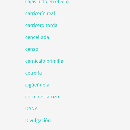
cajas nido en el Silo
carricerín real
carricero tordal
cencellada
censo
cernicalo primilla
cetrería
cigüeñuela
corte de carrizo
DANA
Divulgación