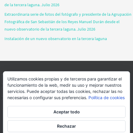
de la tercera laguna. Julio 2026
Extraordinaria serie de fotos del fotógrafo y presidente de la Agrupación
Fotográfica de San Sebastián de los Reyes Manuel Durán desde el
nuevo observatorio de la tercera laguna. Julio 2026
Instalación de un nuevo observatorio en la tercera laguna
Utilizamos cookies propias y de terceros para garantizar el
INICIO
INFORMACIÓN
ASOCIACION
SUS HABITANTES
funcionamiento de la web, medir su uso y mejorar nuestros
servicios. Puede aceptar todas las cookies, rechazar las no
FOTOS
VIDEOS
BLOG
PATROCINADORES
DONACIONES
necesarias o configurar sus preferencias.
Política de cookies
CONTACTO
Aceptar todo
Página web realizada por
FORMACION WEBS Y MULTIMEDIA
Rechazar
Funciona con
Nirvana
&
WordPress.