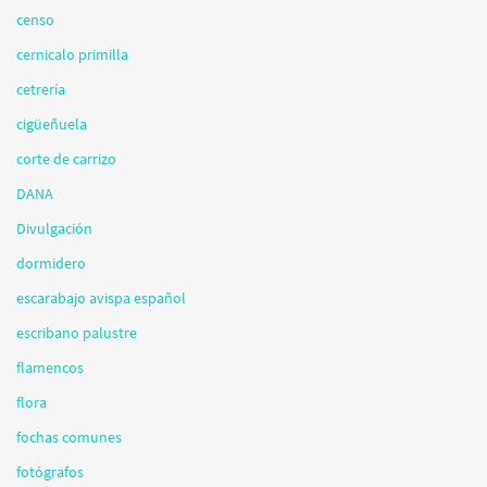
censo
cernicalo primilla
cetrería
cigüeñuela
corte de carrizo
DANA
Divulgación
dormidero
escarabajo avispa español
escribano palustre
flamencos
flora
fochas comunes
fotógrafos