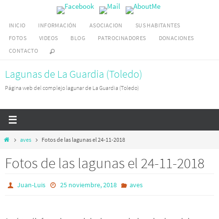
Ir
al
INICIO
INFORMACIÓN
ASOCIACION
SUS HABITANTES
contenido
FOTOS
VIDEOS
BLOG
PATROCINADORES
DONACIONES
CONTACTO
Lagunas de La Guardia (Toledo)
Página web del complejo lagunar de La Guardia (Toledo)
Inicio
aves
Fotos de las lagunas el 24-11-2018
Fotos de las lagunas el 24-11-2018
Juan-Luis
25 noviembre, 2018
aves