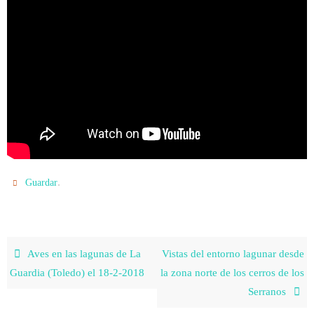
.
Guardar
Aves en las lagunas de La
Vistas del entorno lagunar desde
Guardia (Toledo) el 18-2-2018
la zona norte de los cerros de los
Serranos