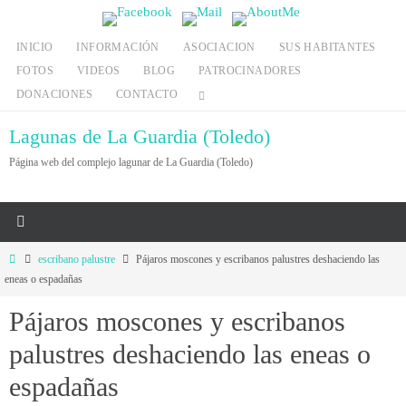
Ir
al
INICIO
INFORMACIÓN
ASOCIACION
SUS HABITANTES
contenido
FOTOS
VIDEOS
BLOG
PATROCINADORES
DONACIONES
CONTACTO
Lagunas de La Guardia (Toledo)
Página web del complejo lagunar de La Guardia (Toledo)
Inicio
escribano palustre
Pájaros moscones y escribanos palustres deshaciendo las
eneas o espadañas
Pájaros moscones y escribanos
palustres deshaciendo las eneas o
espadañas