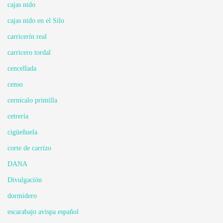
cajas nido
cajas nido en el Silo
carricerín real
carricero tordal
cencellada
censo
cernicalo primilla
cetrería
cigüeñuela
corte de carrizo
DANA
Divulgación
dormidero
escarabajo avispa español