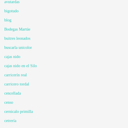
avutardas
bigotudo
blog
Bodegas Martúe
buitres leonados
buscarla unicolor
cajas nido
cajas nido en el Silo
carricerín real
carricero tordal
cencellada
censo
cernicalo primilla
cetrería