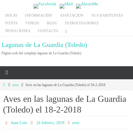
Ir
al
INICIO
INFORMACIÓN
ASOCIACION
SUS HABITANTES
contenido
FOTOS
VIDEOS
BLOG
PATROCINADORES
DONACIONES
CONTACTO
Lagunas de La Guardia (Toledo)
Página web del complejo lagunar de La Guardia (Toledo)
Inicio
aves
Aves en las lagunas de La Guardia (Toledo) el 18-2-2018
Aves en las lagunas de La Guardia
(Toledo) el 18-2-2018
Juan-Luis
24 febrero, 2018
aves