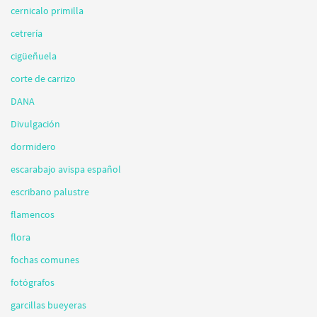
cernicalo primilla
cetrería
cigüeñuela
corte de carrizo
DANA
Divulgación
dormidero
escarabajo avispa español
escribano palustre
flamencos
flora
fochas comunes
fotógrafos
garcillas bueyeras