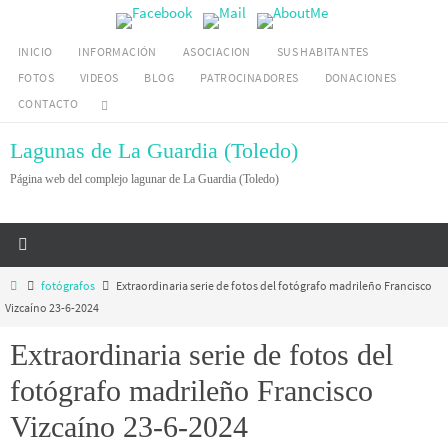
Ir
al
INICIO
INFORMACIÓN
ASOCIACION
SUS HABITANTES
contenido
FOTOS
VIDEOS
BLOG
PATROCINADORES
DONACIONES
CONTACTO
Lagunas de La Guardia (Toledo)
Página web del complejo lagunar de La Guardia (Toledo)
Inicio
fotógrafos
Extraordinaria serie de fotos del fotógrafo madrileño Francisco
Vizcaíno 23-6-2024
Extraordinaria serie de fotos del
fotógrafo madrileño Francisco
Vizcaíno 23-6-2024