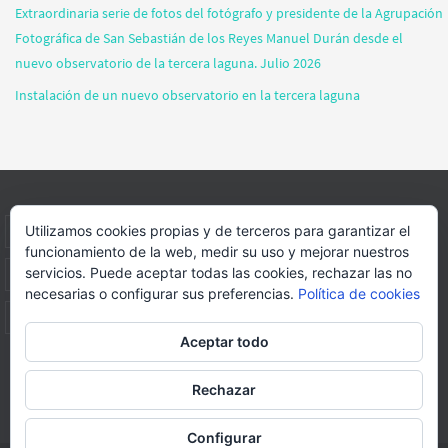
Extraordinaria serie de fotos del fotógrafo y presidente de la Agrupación
Fotográfica de San Sebastián de los Reyes Manuel Durán desde el
nuevo observatorio de la tercera laguna. Julio 2026
Instalación de un nuevo observatorio en la tercera laguna
Utilizamos cookies propias y de terceros para garantizar el
INICIO
INFORMACIÓN
ASOCIACION
SUS HABITANTES
funcionamiento de la web, medir su uso y mejorar nuestros
servicios. Puede aceptar todas las cookies, rechazar las no
FOTOS
VIDEOS
BLOG
PATROCINADORES
DONACIONES
necesarias o configurar sus preferencias.
Política de cookies
CONTACTO
Aceptar todo
Página web realizada por
FORMACION WEBS Y MULTIMEDIA
Rechazar
Funciona con
Nirvana
&
WordPress.
Configurar