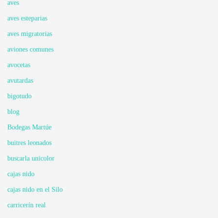
aves
aves esteparias
aves migratorias
aviones comunes
avocetas
avutardas
bigotudo
blog
Bodegas Martúe
buitres leonados
buscarla unicolor
cajas nido
cajas nido en el Silo
carricerín real