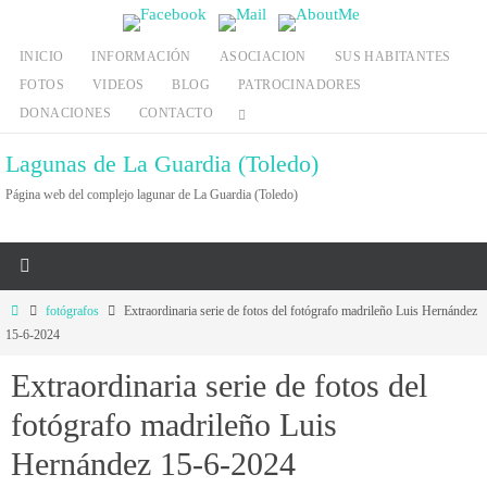
Ir
al
INICIO
INFORMACIÓN
ASOCIACION
SUS HABITANTES
contenido
FOTOS
VIDEOS
BLOG
PATROCINADORES
DONACIONES
CONTACTO
Lagunas de La Guardia (Toledo)
Página web del complejo lagunar de La Guardia (Toledo)
Inicio
fotógrafos
Extraordinaria serie de fotos del fotógrafo madrileño Luis Hernández
15-6-2024
Extraordinaria serie de fotos del
fotógrafo madrileño Luis
Hernández 15-6-2024