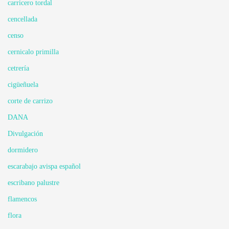
carricero tordal
cencellada
censo
cernicalo primilla
cetrería
cigüeñuela
corte de carrizo
DANA
Divulgación
dormidero
escarabajo avispa español
escribano palustre
flamencos
flora