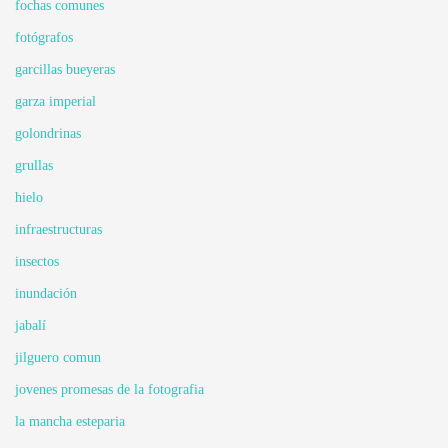
fochas comunes
fotógrafos
garcillas bueyeras
garza imperial
golondrinas
grullas
hielo
infraestructuras
insectos
inundación
jabalí
jilguero comun
jovenes promesas de la fotografia
la mancha esteparia