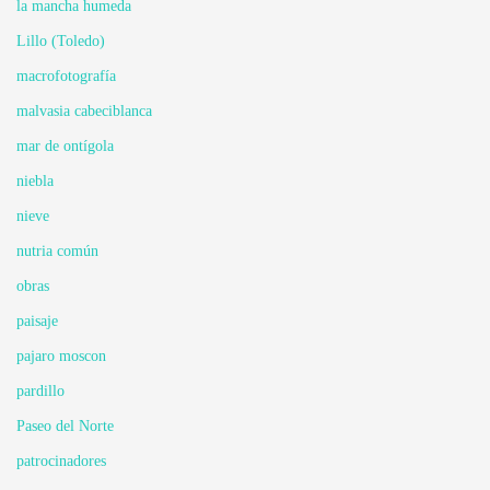
la mancha humeda
Lillo (Toledo)
macrofotografía
malvasia cabeciblanca
mar de ontígola
niebla
nieve
nutria común
obras
paisaje
pajaro moscon
pardillo
Paseo del Norte
patrocinadores