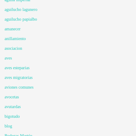
aguilucho lagunero
aguilucho papialbo
amanecer
anillamiento
asociacion
aves
aves esteparias
aves migratorias
aviones comunes
avocetas
avutardas
bigotudo
blog
Bodegas Martúe