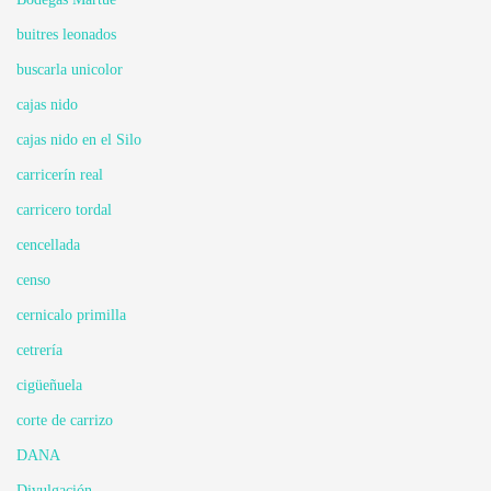
buitres leonados
buscarla unicolor
cajas nido
cajas nido en el Silo
carricerín real
carricero tordal
cencellada
censo
cernicalo primilla
cetrería
cigüeñuela
corte de carrizo
DANA
Divulgación