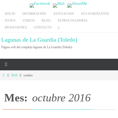
Ir
al
INICIO
INFORMACIÓN
ASOCIACION
SUS HABITANTES
contenido
FOTOS
VIDEOS
BLOG
PATROCINADORES
DONACIONES
CONTACTO
Lagunas de La Guardia (Toledo)
Página web del complejo lagunar de La Guardia (Toledo)
Inicio
2016
octubre
Mes:
octubre 2016