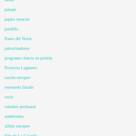
paisaje
pajaro moscon
pardillo
Paseo del Norte
patrocinadores
programa ciencia en prisión
Proyecto Lagunero
rascón europeo
reyezuelo listado
rocío
ruiseñor pechiazul
senderismo
silbón europeo
Silo de La Guardia