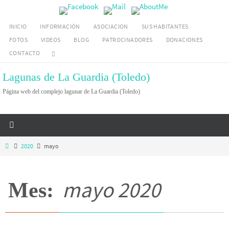
Ir
al
INICIO
INFORMACIÓN
ASOCIACION
SUS HABITANTES
contenido
FOTOS
VIDEOS
BLOG
PATROCINADORES
DONACIONES
CONTACTO
Lagunas de La Guardia (Toledo)
Página web del complejo lagunar de La Guardia (Toledo)
Inicio
2020
mayo
mayo 2020
Mes: