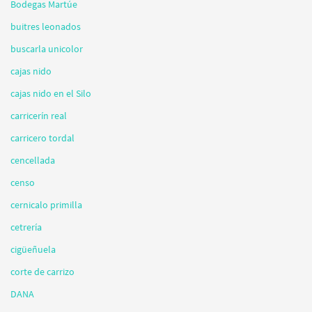
Bodegas Martúe
buitres leonados
buscarla unicolor
cajas nido
cajas nido en el Silo
carricerín real
carricero tordal
cencellada
censo
cernicalo primilla
cetrería
cigüeñuela
corte de carrizo
DANA