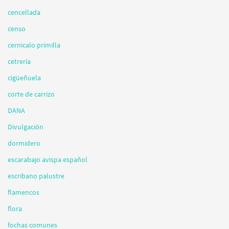
cencellada
censo
cernicalo primilla
cetrería
cigüeñuela
corte de carrizo
DANA
Divulgación
dormidero
escarabajo avispa español
escribano palustre
flamencos
flora
fochas comunes