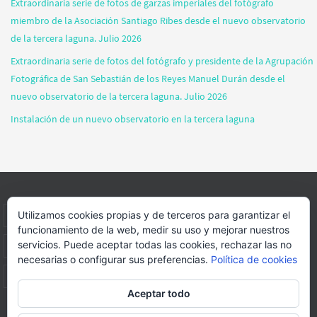
Extraordinaria serie de fotos de garzas imperiales del fotógrafo
miembro de la Asociación Santiago Ribes desde el nuevo observatorio
de la tercera laguna. Julio 2026
Extraordinaria serie de fotos del fotógrafo y presidente de la Agrupación
Fotográfica de San Sebastián de los Reyes Manuel Durán desde el
nuevo observatorio de la tercera laguna. Julio 2026
Instalación de un nuevo observatorio en la tercera laguna
Utilizamos cookies propias y de terceros para garantizar el
INICIO
INFORMACIÓN
ASOCIACION
SUS HABITANTES
funcionamiento de la web, medir su uso y mejorar nuestros
servicios. Puede aceptar todas las cookies, rechazar las no
FOTOS
VIDEOS
BLOG
PATROCINADORES
DONACIONES
necesarias o configurar sus preferencias.
Política de cookies
CONTACTO
Aceptar todo
Página web realizada por
FORMACION WEBS Y MULTIMEDIA