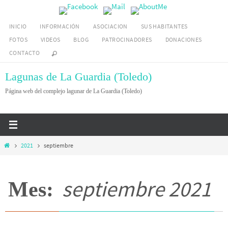
Ir
al
INICIO
INFORMACIÓN
ASOCIACION
SUS HABITANTES
contenido
FOTOS
VIDEOS
BLOG
PATROCINADORES
DONACIONES
CONTACTO
Lagunas de La Guardia (Toledo)
Página web del complejo lagunar de La Guardia (Toledo)
Inicio
2021
septiembre
septiembre 2021
Mes: