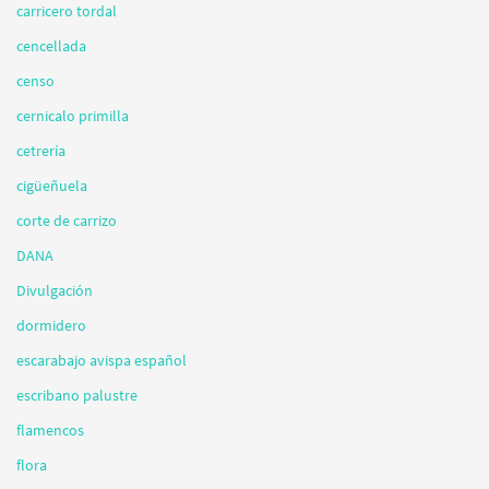
carricero tordal
cencellada
censo
cernicalo primilla
cetrería
cigüeñuela
corte de carrizo
DANA
Divulgación
dormidero
escarabajo avispa español
escribano palustre
flamencos
flora