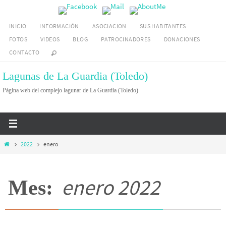
Ir
al
INICIO
INFORMACIÓN
ASOCIACION
SUS HABITANTES
contenido
FOTOS
VIDEOS
BLOG
PATROCINADORES
DONACIONES
CONTACTO
Lagunas de La Guardia (Toledo)
Página web del complejo lagunar de La Guardia (Toledo)
Inicio
2022
enero
enero 2022
Mes: