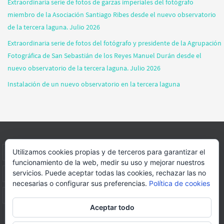
Extraordinaria serie de fotos de garzas imperiales del fotógrafo
miembro de la Asociación Santiago Ribes desde el nuevo observatorio
de la tercera laguna. Julio 2026
Extraordinaria serie de fotos del fotógrafo y presidente de la Agrupación
Fotográfica de San Sebastián de los Reyes Manuel Durán desde el
nuevo observatorio de la tercera laguna. Julio 2026
Instalación de un nuevo observatorio en la tercera laguna
Utilizamos cookies propias y de terceros para garantizar el
INICIO
INFORMACIÓN
ASOCIACION
SUS HABITANTES
funcionamiento de la web, medir su uso y mejorar nuestros
servicios. Puede aceptar todas las cookies, rechazar las no
FOTOS
VIDEOS
BLOG
PATROCINADORES
DONACIONES
necesarias o configurar sus preferencias.
Política de cookies
CONTACTO
Aceptar todo
Página web realizada por
FORMACION WEBS Y MULTIMEDIA