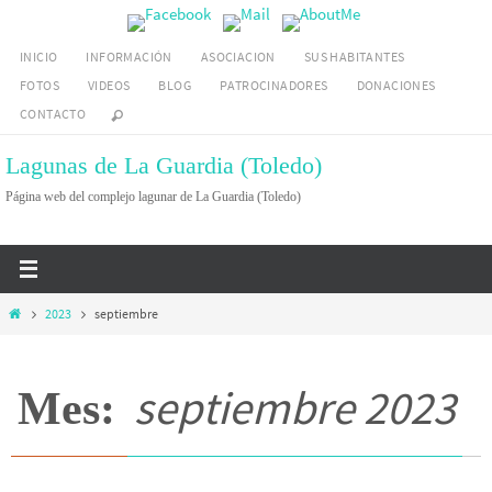
Ir
al
INICIO
INFORMACIÓN
ASOCIACION
SUS HABITANTES
contenido
FOTOS
VIDEOS
BLOG
PATROCINADORES
DONACIONES
CONTACTO
Lagunas de La Guardia (Toledo)
Página web del complejo lagunar de La Guardia (Toledo)
Inicio
2023
septiembre
septiembre 2023
Mes: