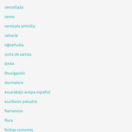
cencellada
censo
cernicalo primilla
cetrería
cigüeñuela
corte de carrizo
DANA
Divulgación
dormidero
escarabajo avispa español
escribano palustre
flamencos
flora
fochas comunes