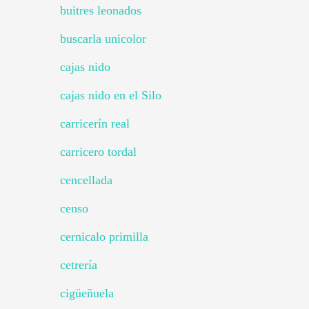
buitres leonados
buscarla unicolor
cajas nido
cajas nido en el Silo
carricerín real
carricero tordal
cencellada
censo
cernicalo primilla
cetrería
cigüeñuela