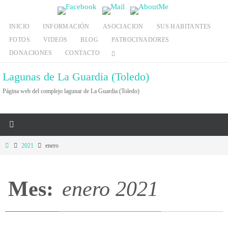
Ir
al
INICIO
INFORMACIÓN
ASOCIACION
SUS HABITANTES
contenido
FOTOS
VIDEOS
BLOG
PATROCINADORES
DONACIONES
CONTACTO
Lagunas de La Guardia (Toledo)
Página web del complejo lagunar de La Guardia (Toledo)
Inicio
2021
enero
Mes:
enero 2021