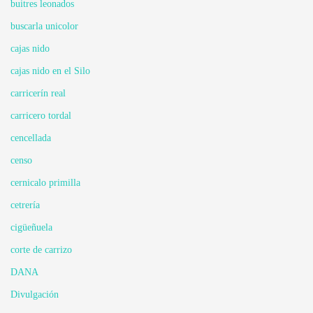
buitres leonados
buscarla unicolor
cajas nido
cajas nido en el Silo
carricerín real
carricero tordal
cencellada
censo
cernicalo primilla
cetrería
cigüeñuela
corte de carrizo
DANA
Divulgación