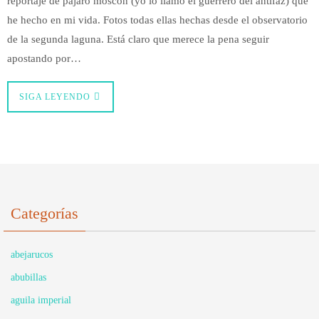
reportaje de pájaro moscón (yo lo llamo el guerrero del antifaz) que
he hecho en mi vida. Fotos todas ellas hechas desde el observatorio
de la segunda laguna. Está claro que merece la pena seguir
apostando por…
SIGA LEYENDO
Categorías
abejarucos
abubillas
aguila imperial