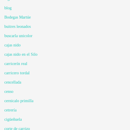
blog
Bodegas Martúe
buitres leonados
buscarla unicolor
cajas nido
cajas nido en el Silo
carricerín real
carricero tordal
cencellada
censo
cernicalo primilla
cetrería
cigüeñuela
corte de carrizo