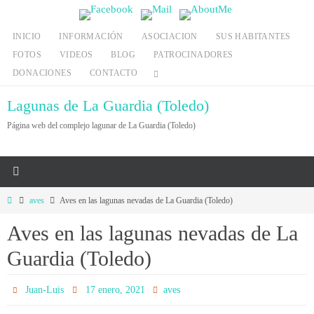
Ir
al
INICIO
INFORMACIÓN
ASOCIACION
SUS HABITANTES
contenido
FOTOS
VIDEOS
BLOG
PATROCINADORES
DONACIONES
CONTACTO
Lagunas de La Guardia (Toledo)
Página web del complejo lagunar de La Guardia (Toledo)
Inicio
aves
Aves en las lagunas nevadas de La Guardia (Toledo)
Aves en las lagunas nevadas de La
Guardia (Toledo)
Juan-Luis
17 enero, 2021
aves