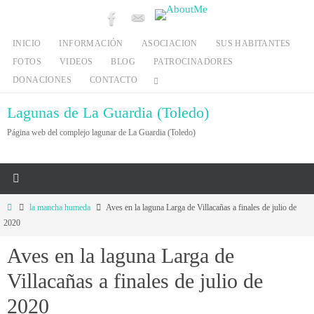
Ir
al
INICIO
INFORMACIÓN
ASOCIACION
SUS HABITANTES
contenido
FOTOS
VIDEOS
BLOG
PATROCINADORES
DONACIONES
CONTACTO
Lagunas de La Guardia (Toledo)
Página web del complejo lagunar de La Guardia (Toledo)
Inicio
la mancha humeda
Aves en la laguna Larga de Villacañas a finales de julio de
2020
Aves en la laguna Larga de
Villacañas a finales de julio de
2020