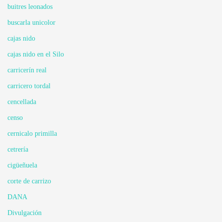
buitres leonados
buscarla unicolor
cajas nido
cajas nido en el Silo
carricerín real
carricero tordal
cencellada
censo
cernicalo primilla
cetrería
cigüeñuela
corte de carrizo
DANA
Divulgación