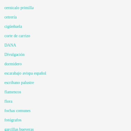
cernicalo primilla
cetrería
cigüeñuela
corte de carrizo
DANA
Divulgación
dormidero
escarabajo avispa español
escribano palustre
flamencos
flora
fochas comunes
fotógrafos
garcillas bueyeras