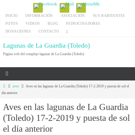
Ir
al
INICIO
INFORMACIÓN
ASOCIACION
SUS HABITANTES
contenido
FOTOS
VIDEOS
BLOG
PATROCINADORES
DONACIONES
CONTACTO
Lagunas de La Guardia (Toledo)
Página web del complejo lagunar de La Guardia (Toledo)
Inicio
aves
Aves en las lagunas de La Guardia (Toledo) 17-2-2019 y puesta de sol el
día anterior
Aves en las lagunas de La Guardia
(Toledo) 17-2-2019 y puesta de sol
el día anterior