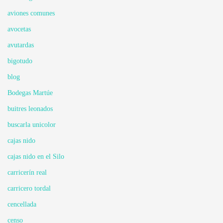
aviones comunes
avocetas
avutardas
bigotudo
blog
Bodegas Martúe
buitres leonados
buscarla unicolor
cajas nido
cajas nido en el Silo
carricerín real
carricero tordal
cencellada
censo