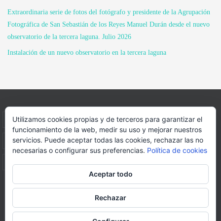
Extraordinaria serie de fotos del fotógrafo y presidente de la Agrupación
Fotográfica de San Sebastián de los Reyes Manuel Durán desde el nuevo
observatorio de la tercera laguna. Julio 2026
Instalación de un nuevo observatorio en la tercera laguna
Utilizamos cookies propias y de terceros para garantizar el
INICIO
INFORMACIÓN
ASOCIACION
funcionamiento de la web, medir su uso y mejorar nuestros
servicios. Puede aceptar todas las cookies, rechazar las no
SUS HABITANTES
FOTOS
VIDEOS
BLOG
necesarias o configurar sus preferencias.
Política de cookies
PATROCINADORES
DONACIONES
CONTACTO
Aceptar todo
Página web realizada por
FORMACION WEBS Y MULTIMEDIA
Rechazar
Funciona con
Nirvana
&
WordPress.