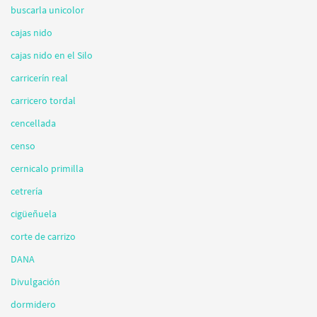
buscarla unicolor
cajas nido
cajas nido en el Silo
carricerín real
carricero tordal
cencellada
censo
cernicalo primilla
cetrería
cigüeñuela
corte de carrizo
DANA
Divulgación
dormidero