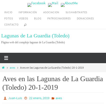
Ir
al
INICIO
INFORMACIÓN
ASOCIACION
SUS HABITANTES
contenido
FOTOS
VIDEOS
BLOG
PATROCINADORES
DONACIONES
CONTACTO
Lagunas de La Guardia (Toledo)
Página web del complejo lagunar de La Guardia (Toledo)
Inicio
aves
Aves en las Lagunas de La Guardia (Toledo) 20-1-2019
Aves en las Lagunas de La Guardia
(Toledo) 20-1-2019
Juan-Luis
22 enero, 2019
aves