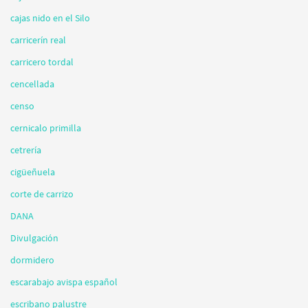
cajas nido en el Silo
carricerín real
carricero tordal
cencellada
censo
cernicalo primilla
cetrería
cigüeñuela
corte de carrizo
DANA
Divulgación
dormidero
escarabajo avispa español
escribano palustre