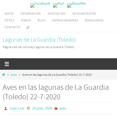
Ir
al
INICIO
INFORMACIÓN
ASOCIACION
SUS HABITANTES
contenido
FOTOS
VIDEOS
BLOG
PATROCINADORES
DONACIONES
CONTACTO
Lagunas de La Guardia (Toledo)
Página web del complejo lagunar de La Guardia (Toledo)
Inicio
aves
Aves en las lagunas de La Guardia (Toledo) 22-7-2020
Aves en las lagunas de La Guardia
(Toledo) 22-7-2020
Juan-Luis
24 julio, 2020
aves