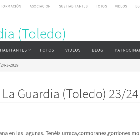
NFORMACIÓN
ASOCIACION
SUS HABITANTES
FOTOS
VIDEOS
BL
ia (Toledo)
ardia (Toledo)
 HABITANTES
FOTOS
VIDEOS
BLOG
PATROCINA
/24-3-2019
e La Guardia (Toledo) 23/2
mana en las lagunas. Tenéis urraca,cormoranes,gorriones mo