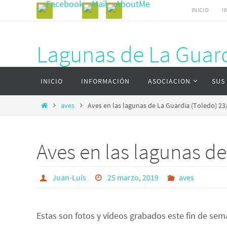
Ir
INICIO
I
al
contenido
Lagunas de La Guard
Ir
Página web del complejo lagunar de La Gu
INICIO
INFORMACIÓN
ASOCIACION
SUS
al
contenido
Inicio
aves
Aves en las lagunas de La Guardia (Toledo) 23
Aves en las lagunas d
Juan-Luis
25 marzo, 2019
aves
Estas son fotos y vídeos grabados este fin de se