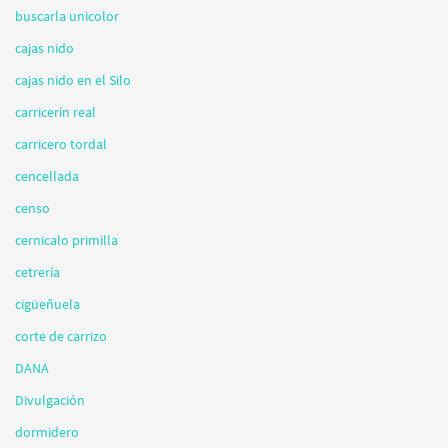
buscarla unicolor
cajas nido
cajas nido en el Silo
carricerín real
carricero tordal
cencellada
censo
cernicalo primilla
cetrería
cigüeñuela
corte de carrizo
DANA
Divulgación
dormidero