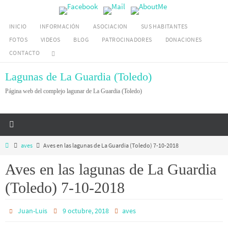
Ir
al
INICIO
INFORMACIÓN
ASOCIACION
SUS HABITANTES
contenido
FOTOS
VIDEOS
BLOG
PATROCINADORES
DONACIONES
CONTACTO
Lagunas de La Guardia (Toledo)
Página web del complejo lagunar de La Guardia (Toledo)
Inicio
aves
Aves en las lagunas de La Guardia (Toledo) 7-10-2018
Aves en las lagunas de La Guardia
(Toledo) 7-10-2018
Juan-Luis
9 octubre, 2018
aves