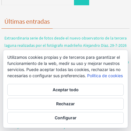
Últimas entradas
Extraordinaria serie de fotos desde el nuevo observatorio de la tercera
laguna realizadas por el fotógrafo madrileño Alejandro Díaz. 29-7-2026
Extraordinaria serie de fotos desde el nuevo observatorio de la tercera
Utilizamos cookies propias y de terceros para garantizar el
laguna realizadas por la fotógrafa madrileña Conxy Calviño. Lagunas de
funcionamiento de la web, medir su uso y mejorar nuestros
La Guardia (Toledo) Julio 2026
servicios. Puede aceptar todas las cookies, rechazar las no
necesarias o configurar sus preferencias.
Política de cookies
Extraordinaria serie de fotos de una pareja de bigotudos jóvenes desde
el nuevo observatorio de la tercera laguna realizadas por la fotógrafa
Aceptar todo
madrileña Conxy Calviño. Lagunas de La Guardia (Toledo) Julio 2026
Extraordinaria serie de fotos del fotógrafo madrileño Mario Sánchez
Rechazar
desde el nuevo observatorio de la tercera laguna. Julio 2026
Configurar
Los bigotudos han vuelto a las lagunas. Fotos de Cristóbal Huete
Huerta y vídeos de Juan Luis Redajo