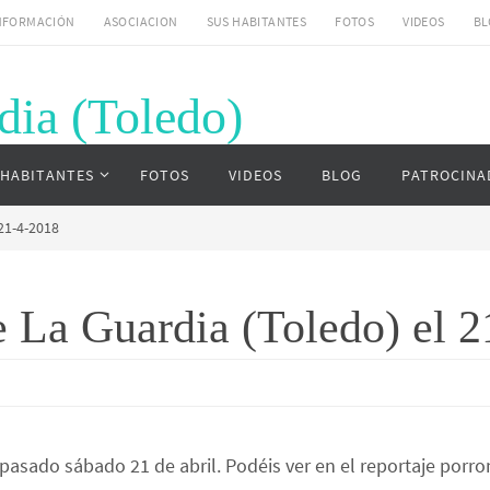
NFORMACIÓN
ASOCIACION
SUS HABITANTES
FOTOS
VIDEOS
BL
dia (Toledo)
uardia (Toledo)
 HABITANTES
FOTOS
VIDEOS
BLOG
PATROCINA
 21-4-2018
e La Guardia (Toledo) el 
 pasado sábado 21 de abril. Podéis ver en el reportaje porr