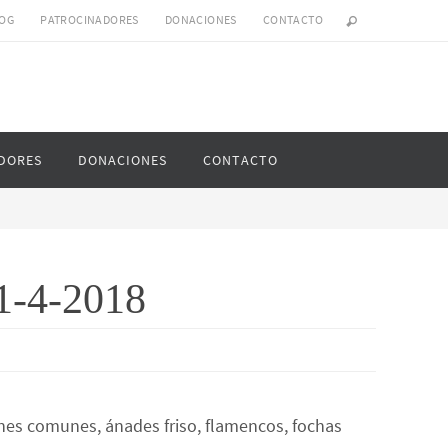
OG
PATROCINADORES
DONACIONES
CONTACTO
DORES
DONACIONES
CONTACTO
21-4-2018
ones comunes, ánades friso, flamencos, fochas