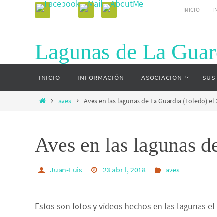
Ir
INICIO
I
al
contenido
Lagunas de La Guar
Ir
Página web del complejo lagunar de La G
INICIO
INFORMACIÓN
ASOCIACION
SUS
al
contenido
Inicio
aves
Aves en las lagunas de La Guardia (Toledo) el
Aves en las lagunas d
Juan-Luis
23 abril, 2018
aves
Estos son fotos y vídeos hechos en las lagunas el