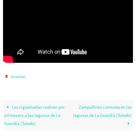
.
Guardar
Las cigüeñuelas vuelven por
Zampullines comunes en las
primavera a las lagunas de La
lagunas de La Guardia (Toledo)
Guardia (Toledo)