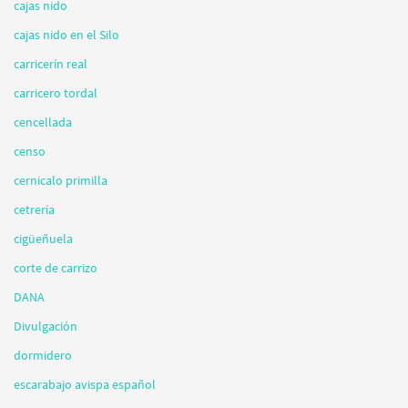
cajas nido
cajas nido en el Silo
carricerín real
carricero tordal
cencellada
censo
cernicalo primilla
cetrería
cigüeñuela
corte de carrizo
DANA
Divulgación
dormidero
escarabajo avispa español