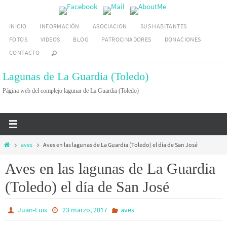
Ir
al
INICIO
INFORMACIÓN
ASOCIACION
SUS HABITANTES
contenido
FOTOS
VIDEOS
BLOG
PATROCINADORES
DONACIONES
CONTACTO
Lagunas de La Guardia (Toledo)
Página web del complejo lagunar de La Guardia (Toledo)
Inicio
aves
Aves en las lagunas de La Guardia (Toledo) el día de San José
Aves en las lagunas de La Guardia
(Toledo) el día de San José
Juan-Luis
23 marzo, 2017
aves