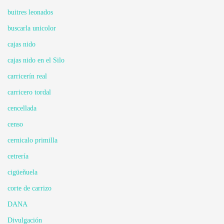
buitres leonados
buscarla unicolor
cajas nido
cajas nido en el Silo
carricerín real
carricero tordal
cencellada
censo
cernicalo primilla
cetrería
cigüeñuela
corte de carrizo
DANA
Divulgación