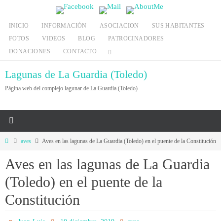
Ir
al
INICIO
INFORMACIÓN
ASOCIACION
SUS HABITANTES
contenido
FOTOS
VIDEOS
BLOG
PATROCINADORES
DONACIONES
CONTACTO
Lagunas de La Guardia (Toledo)
Página web del complejo lagunar de La Guardia (Toledo)
Inicio
aves
Aves en las lagunas de La Guardia (Toledo) en el puente de la Constitución
Aves en las lagunas de La Guardia
(Toledo) en el puente de la
Constitución