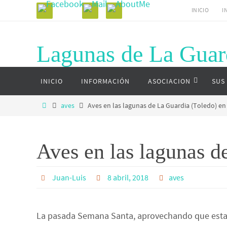
Ir
INICIO
I
al
contenido
Lagunas de La Guar
Ir
Página web del complejo lagunar de La G
INICIO
INFORMACIÓN
ASOCIACION
SUS
al
contenido
Inicio
aves
Aves en las lagunas de La Guardia (Toledo) e
Aves en las lagunas d
Juan-Luis
8 abril, 2018
aves
La pasada Semana Santa, aprovechando que estaba