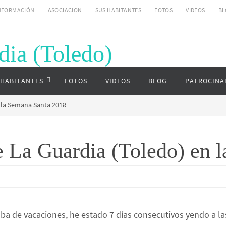
NFORMACIÓN
ASOCIACION
SUS HABITANTES
FOTOS
VIDEOS
BL
dia (Toledo)
uardia (Toledo)
 HABITANTES
FOTOS
VIDEOS
BLOG
PATROCINA
n la Semana Santa 2018
e La Guardia (Toledo) en 
 de vacaciones, he estado 7 días consecutivos yendo a las 