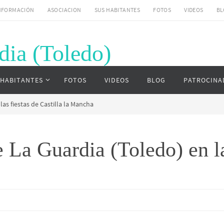
NFORMACIÓN
ASOCIACION
SUS HABITANTES
FOTOS
VIDEOS
BL
dia (Toledo)
uardia (Toledo)
 HABITANTES
FOTOS
VIDEOS
BLOG
PATROCINA
las fiestas de Castilla la Mancha
 La Guardia (Toledo) en la