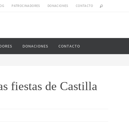
OG
PATROCINADORES
DONACIONES
CONTACTO
DORES
DONACIONES
CONTACTO
s fiestas de Castilla