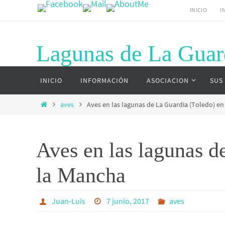
Ir
INICIO
I
al
contenido
Lagunas de La Guar
Ir
Página web del complejo lagunar de La G
INICIO
INFORMACIÓN
ASOCIACION
SUS
al
contenido
Inicio
aves
Aves en las lagunas de La Guardia (Toledo) en 
Aves en las lagunas de
la Mancha
Juan-Luis
7 junio, 2017
aves