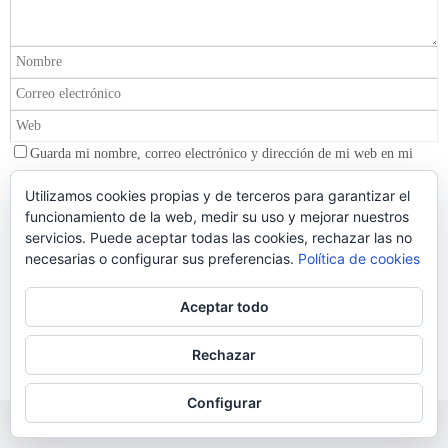
Guarda mi nombre, correo electrónico y dirección de mi web en mi
navegador para la próxima vez que haga un comentario.
Utilizamos cookies propias y de terceros para garantizar el
Al usar este formulario accedes al almacenamiento y gestión de tus
funcionamiento de la web, medir su uso y mejorar nuestros
datos por parte de esta web.
*
servicios. Puede aceptar todas las cookies, rechazar las no
necesarias o configurar sus preferencias.
Política de cookies
Aceptar todo
Este sitio usa Akismet para reducir el spam.
Aprende cómo se
procesan los datos de tus comentarios.
Rechazar
Configurar