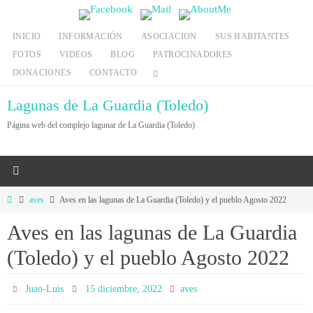
Ir
al
INICIO
INFORMACIÓN
ASOCIACION
SUS HABITANTES
contenido
FOTOS
VIDEOS
BLOG
PATROCINADORES
DONACIONES
CONTACTO
Lagunas de La Guardia (Toledo)
Página web del complejo lagunar de La Guardia (Toledo)
Inicio
aves
Aves en las lagunas de La Guardia (Toledo) y el pueblo Agosto 2022
Aves en las lagunas de La Guardia
(Toledo) y el pueblo Agosto 2022
Juan-Luis
15 diciembre, 2022
aves