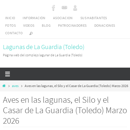
Ir
al
INICIO
INFORMACIÓN
ASOCIACION
SUS HABITANTES
contenido
FOTOS
VIDEOS
BLOG
PATROCINADORES
DONACIONES
CONTACTO
Lagunas de La Guardia (Toledo)
Página web del complejo lagunar de La Guardia (Toledo)
Inicio
aves
Aves en las lagunas, el Silo y el Casar de La Guardia (Toledo) Marzo 2026
Aves en las lagunas, el Silo y el
Casar de La Guardia (Toledo) Marzo
2026