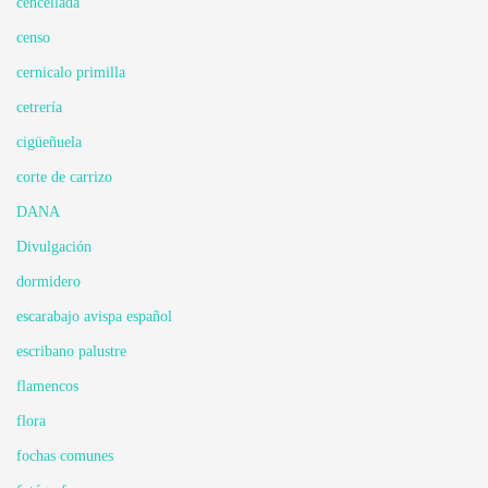
cencellada
censo
cernicalo primilla
cetrería
cigüeñuela
corte de carrizo
DANA
Divulgación
dormidero
escarabajo avispa español
escribano palustre
flamencos
flora
fochas comunes