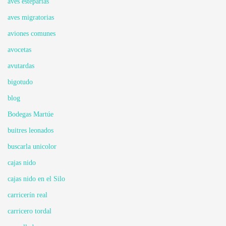
aves esteparias
aves migratorias
aviones comunes
avocetas
avutardas
bigotudo
blog
Bodegas Martúe
buitres leonados
buscarla unicolor
cajas nido
cajas nido en el Silo
carricerín real
carricero tordal