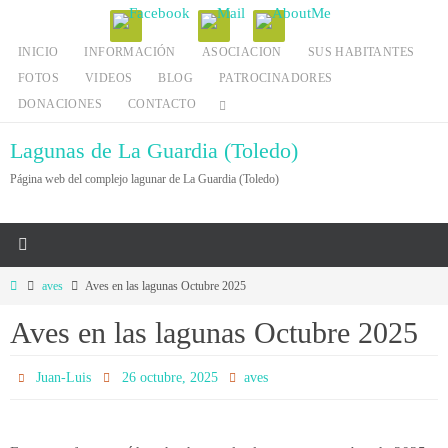
Ir
al
INICIO
INFORMACIÓN
ASOCIACION
SUS HABITANTES
contenido
FOTOS
VIDEOS
BLOG
PATROCINADORES
DONACIONES
CONTACTO
Lagunas de La Guardia (Toledo)
Página web del complejo lagunar de La Guardia (Toledo)
Inicio
aves
Aves en las lagunas Octubre 2025
Aves en las lagunas Octubre 2025
Juan-Luis
26 octubre, 2025
aves