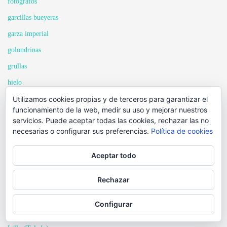
fotógrafos
garcillas bueyeras
garza imperial
golondrinas
grullas
hielo
Utilizamos cookies propias y de terceros para garantizar el
infraestructuras
funcionamiento de la web, medir su uso y mejorar nuestros
insectos
servicios. Puede aceptar todas las cookies, rechazar las no
necesarias o configurar sus preferencias.
Política de cookies
inundación
jabalí
Aceptar todo
jilguero comun
Rechazar
jovenes promesas de la fotografia
la mancha esteparia
Configurar
la mancha humeda