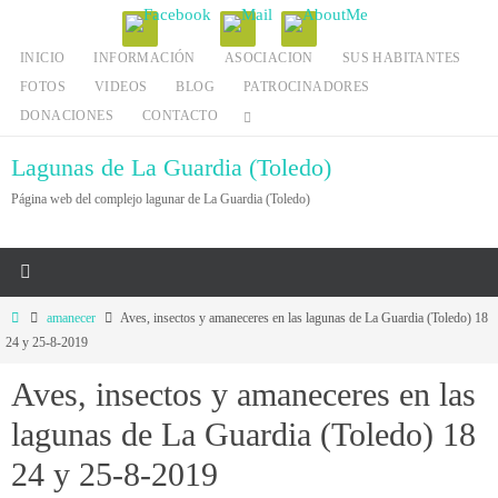
Ir
al
INICIO
INFORMACIÓN
ASOCIACION
SUS HABITANTES
contenido
FOTOS
VIDEOS
BLOG
PATROCINADORES
DONACIONES
CONTACTO
Lagunas de La Guardia (Toledo)
Página web del complejo lagunar de La Guardia (Toledo)
Inicio
amanecer
Aves, insectos y amaneceres en las lagunas de La Guardia (Toledo) 18
24 y 25-8-2019
Aves, insectos y amaneceres en las
lagunas de La Guardia (Toledo) 18
24 y 25-8-2019