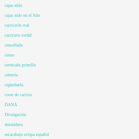
cajas nido
cajas nido en el Silo
carricerín real
carricero tordal
cencellada
censo
cernicalo primilla
cetrería
cigüeñuela
corte de carrizo
DANA
Divulgación
dormidero
escarabajo avispa español