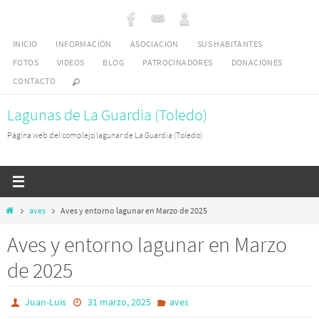
Ir
al
INICIO
INFORMACIÓN
ASOCIACION
SUS HABITANTES
contenido
FOTOS
VIDEOS
BLOG
PATROCINADORES
DONACIONES
CONTACTO
Lagunas de La Guardia (Toledo)
Página web del complejo lagunar de La Guardia (Toledo)
Inicio
aves
Aves y entorno lagunar en Marzo de 2025
Aves y entorno lagunar en Marzo
de 2025
Juan-Luis
31 marzo, 2025
aves