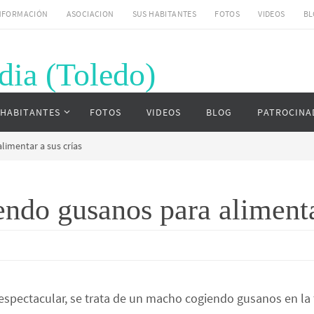
NFORMACIÓN
ASOCIACION
SUS HABITANTES
FOTOS
VIDEOS
BL
dia (Toledo)
uardia (Toledo)
 HABITANTES
FOTOS
VIDEOS
BLOG
PATROCINA
imentar a sus crías
do gusanos para alimentar
espectacular, se trata de un macho cogiendo gusanos en la 