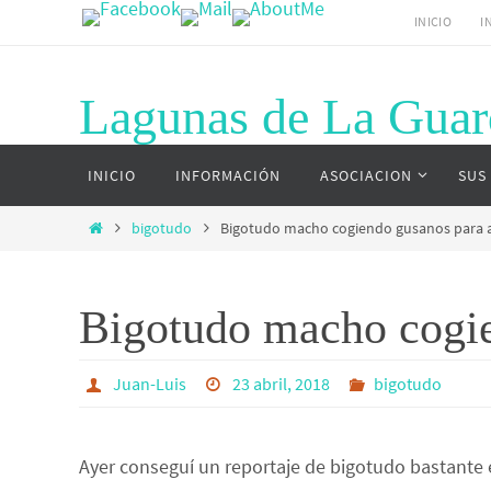
Ir
INICIO
I
al
contenido
Lagunas de La Guar
Ir
Página web del complejo lagunar de La G
INICIO
INFORMACIÓN
ASOCIACION
SUS
al
contenido
Inicio
bigotudo
Bigotudo macho cogiendo gusanos para al
Bigotudo macho cogien
Juan-Luis
23 abril, 2018
bigotudo
Ayer conseguí un reportaje de bigotudo bastante 