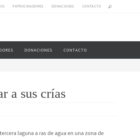
OG
PATROCINADORES
DONACIONES
CONTACTO
DORES
DONACIONES
CONTACTO
 a sus crías
tercera laguna a ras de agua en una zona de