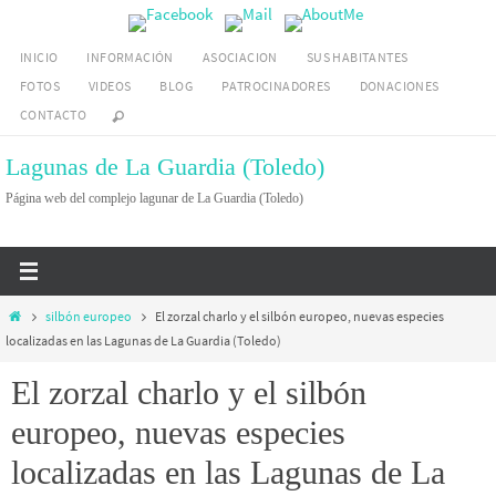
Ir
al
INICIO
INFORMACIÓN
ASOCIACION
SUS HABITANTES
contenido
FOTOS
VIDEOS
BLOG
PATROCINADORES
DONACIONES
CONTACTO
Lagunas de La Guardia (Toledo)
Página web del complejo lagunar de La Guardia (Toledo)
Inicio
silbón europeo
El zorzal charlo y el silbón europeo, nuevas especies
localizadas en las Lagunas de La Guardia (Toledo)
El zorzal charlo y el silbón
europeo, nuevas especies
localizadas en las Lagunas de La