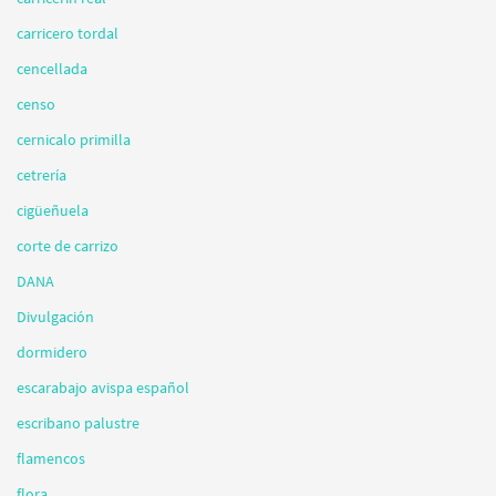
carricero tordal
cencellada
censo
cernicalo primilla
cetrería
cigüeñuela
corte de carrizo
DANA
Divulgación
dormidero
escarabajo avispa español
escribano palustre
flamencos
flora