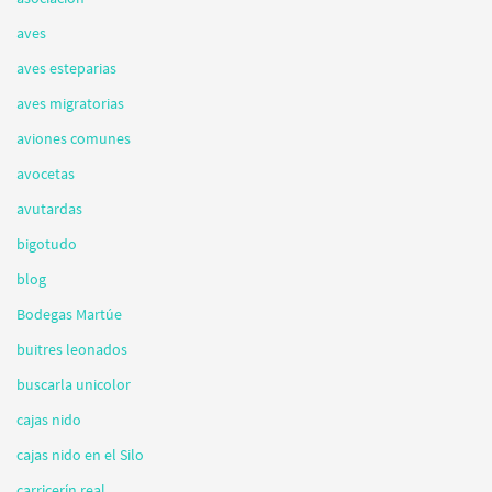
aves
aves esteparias
aves migratorias
aviones comunes
avocetas
avutardas
bigotudo
blog
Bodegas Martúe
buitres leonados
buscarla unicolor
cajas nido
cajas nido en el Silo
carricerín real