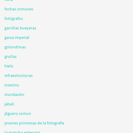
fochas comunes
fotógrafos
garcillas bueyeras
garza imperial
golondrinas
grullas
hielo
infraestructuras
insectos
inundación
jabalí
jilguero comun
jovenes promesas de la fotografia
la mancha esteparia