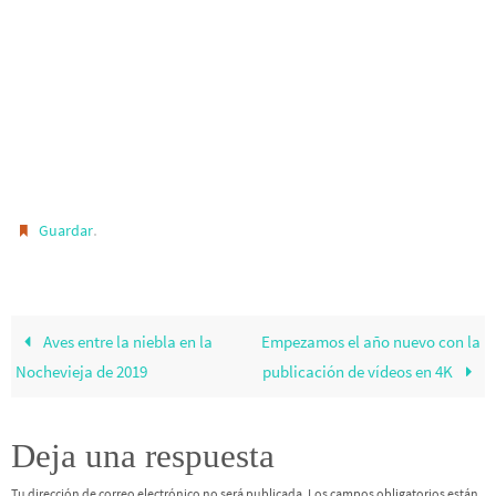
.
Guardar
Aves entre la niebla en la
Empezamos el año nuevo con la
Nochevieja de 2019
publicación de vídeos en 4K
Deja una respuesta
Tu dirección de correo electrónico no será publicada.
Los campos obligatorios están