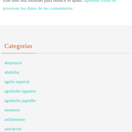
Este sitio usa Akismet para reducir el spam.
Aprende cómo se
procesan los datos de tus comentarios.
Categorías
abejarucos
abubillas
aguila imperial
aguilucho lagunero
aguilucho papialbo
amanecer
anillamiento
asociacion