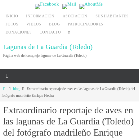
Ir
al
INICIO
INFORMACIÓN
ASOCIACION
SUS HABITANTES
contenido
FOTOS
VIDEOS
BLOG
PATROCINADORES
DONACIONES
CONTACTO
Lagunas de La Guardia (Toledo)
Página web del complejo lagunar de La Guardia (Toledo)
Inicio
blog
Extraordinario reportaje de aves en las lagunas de La Guardia (Toledo) del
fotógrafo madrileño Enrique Flecha
Extraordinario reportaje de aves en
las lagunas de La Guardia (Toledo)
del fotógrafo madrileño Enrique