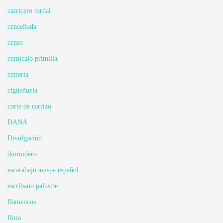
carricero tordal
cencellada
censo
cernicalo primilla
cetrería
cigüeñuela
corte de carrizo
DANA
Divulgación
dormidero
escarabajo avispa español
escribano palustre
flamencos
flora