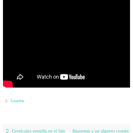
.
Guardar
Cernícalos primilla en el Silo
Reportaje a un jilguero común