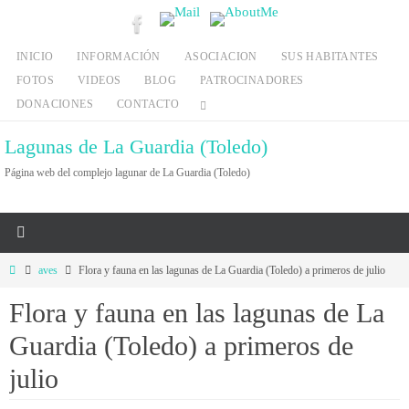
Ir
al
INICIO
INFORMACIÓN
ASOCIACION
SUS HABITANTES
contenido
FOTOS
VIDEOS
BLOG
PATROCINADORES
DONACIONES
CONTACTO
Lagunas de La Guardia (Toledo)
Página web del complejo lagunar de La Guardia (Toledo)
Inicio
aves
Flora y fauna en las lagunas de La Guardia (Toledo) a primeros de julio
Flora y fauna en las lagunas de La
Guardia (Toledo) a primeros de
julio