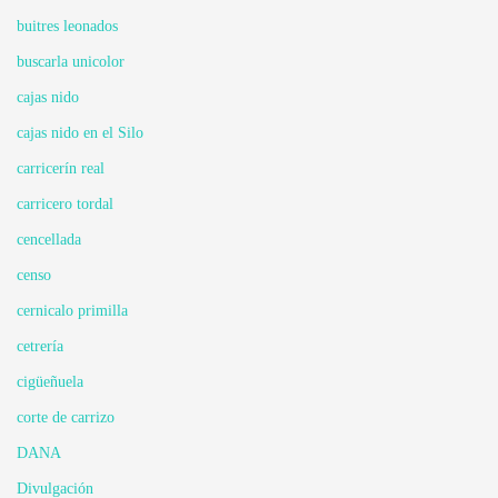
buitres leonados
buscarla unicolor
cajas nido
cajas nido en el Silo
carricerín real
carricero tordal
cencellada
censo
cernicalo primilla
cetrería
cigüeñuela
corte de carrizo
DANA
Divulgación