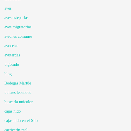
aves
aves esteparias
aves migratorias
aviones comunes
avocetas
avutardas
bigotudo
blog
Bodegas Martúe
buitres leonados
buscarla unicolor
cajas nido
cajas nido en el Silo
carricerín real