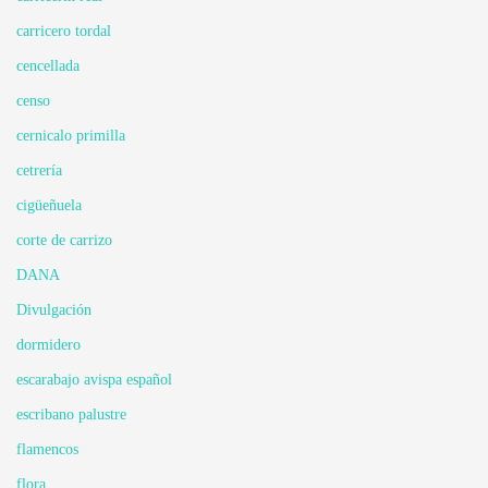
carricero tordal
cencellada
censo
cernicalo primilla
cetrería
cigüeñuela
corte de carrizo
DANA
Divulgación
dormidero
escarabajo avispa español
escribano palustre
flamencos
flora