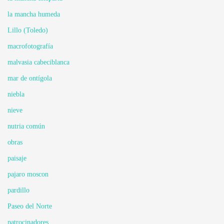
la mancha humeda
Lillo (Toledo)
macrofotografía
malvasia cabeciblanca
mar de ontígola
niebla
nieve
nutria común
obras
paisaje
pajaro moscon
pardillo
Paseo del Norte
patrocinadores