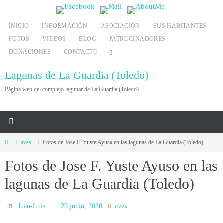
Ir
al
INICIO
INFORMACIÓN
ASOCIACION
SUS HABITANTES
contenido
FOTOS
VIDEOS
BLOG
PATROCINADORES
DONACIONES
CONTACTO
Lagunas de La Guardia (Toledo)
Página web del complejo lagunar de La Guardia (Toledo)
Inicio
aves
Fotos de Jose F. Yuste Ayuso en las lagunas de La Guardia (Toledo)
Fotos de Jose F. Yuste Ayuso en las
lagunas de La Guardia (Toledo)
Juan-Luis
29 junio, 2020
aves