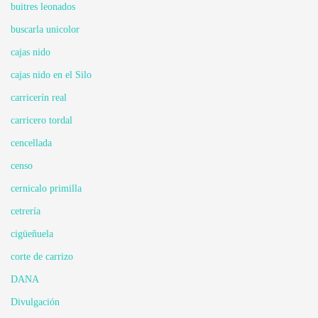
buitres leonados
buscarla unicolor
cajas nido
cajas nido en el Silo
carricerín real
carricero tordal
cencellada
censo
cernicalo primilla
cetrería
cigüeñuela
corte de carrizo
DANA
Divulgación