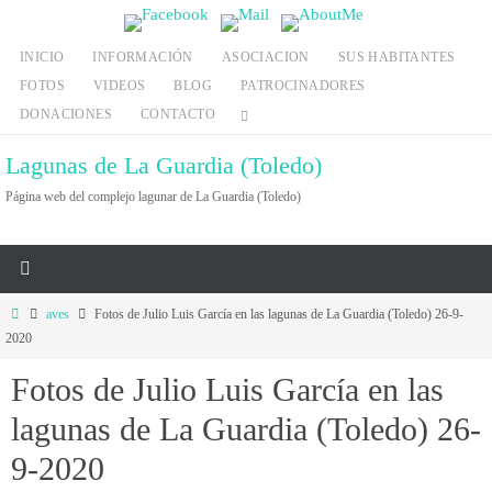
Ir
al
INICIO
INFORMACIÓN
ASOCIACION
SUS HABITANTES
contenido
FOTOS
VIDEOS
BLOG
PATROCINADORES
DONACIONES
CONTACTO
Lagunas de La Guardia (Toledo)
Página web del complejo lagunar de La Guardia (Toledo)
Inicio
aves
Fotos de Julio Luis García en las lagunas de La Guardia (Toledo) 26-9-
2020
Fotos de Julio Luis García en las
lagunas de La Guardia (Toledo) 26-
9-2020