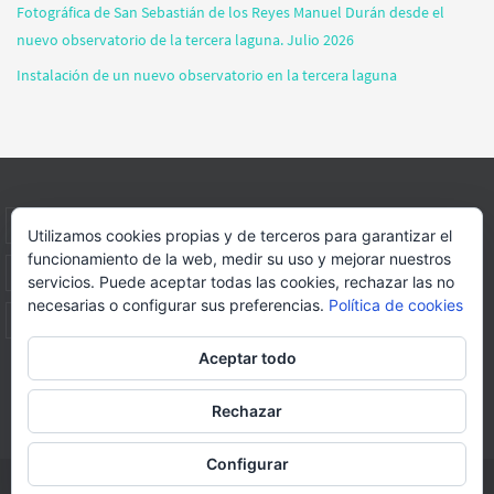
Fotográfica de San Sebastián de los Reyes Manuel Durán desde el
nuevo observatorio de la tercera laguna. Julio 2026
Instalación de un nuevo observatorio en la tercera laguna
INICIO
INFORMACIÓN
ASOCIACION
SUS HABITANTES
Utilizamos cookies propias y de terceros para garantizar el
funcionamiento de la web, medir su uso y mejorar nuestros
FOTOS
VIDEOS
BLOG
PATROCINADORES
DONACIONES
servicios. Puede aceptar todas las cookies, rechazar las no
necesarias o configurar sus preferencias.
Política de cookies
CONTACTO
Aceptar todo
Página web realizada por
FORMACION WEBS Y MULTIMEDIA
Rechazar
Funciona con
Nirvana
&
WordPress.
Configurar