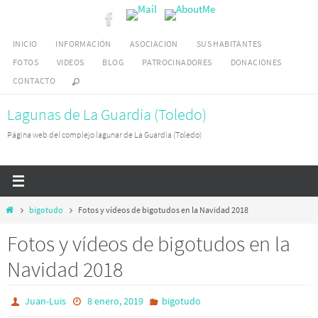
Ir
al
INICIO
INFORMACIÓN
ASOCIACION
SUS HABITANTES
contenido
FOTOS
VIDEOS
BLOG
PATROCINADORES
DONACIONES
CONTACTO
Lagunas de La Guardia (Toledo)
Página web del complejo lagunar de La Guardia (Toledo)
Inicio
bigotudo
Fotos y vídeos de bigotudos en la Navidad 2018
Fotos y vídeos de bigotudos en la
Navidad 2018
Juan-Luis
8 enero, 2019
bigotudo