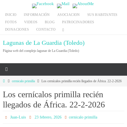
Ir
al
INICIO
INFORMACIÓN
ASOCIACION
SUS HABITANTES
contenido
FOTOS
VIDEOS
BLOG
PATROCINADORES
DONACIONES
CONTACTO
Lagunas de La Guardia (Toledo)
Página web del complejo lagunar de La Guardia (Toledo)
Inicio
cernicalo primilla
Los cernícalos primilla recién llegados de África. 22-2-2026
Los cernícalos primilla recién
llegados de África. 22-2-2026
Juan-Luis
23 febrero, 2026
cernicalo primilla