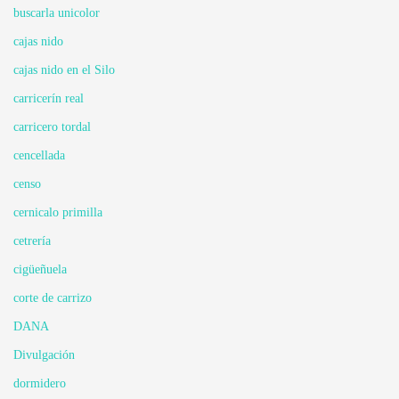
buscarla unicolor
cajas nido
cajas nido en el Silo
carricerín real
carricero tordal
cencellada
censo
cernicalo primilla
cetrería
cigüeñuela
corte de carrizo
DANA
Divulgación
dormidero