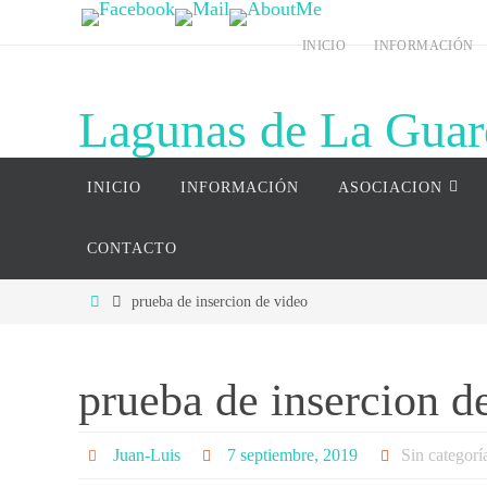
Ir
INICIO
INFORMACIÓN
al
contenido
Lagunas de La Guar
Ir
Página web del complejo lagunar de La G
INICIO
INFORMACIÓN
ASOCIACION
al
contenido
CONTACTO
Inicio
prueba de insercion de video
prueba de insercion d
Juan-Luis
7 septiembre, 2019
Sin categorí