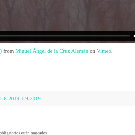
)
from
Miguel Ángel de la Cruz Alemán
on
Vimeo
.
31-8-2019 1-9-2019
bligatorios están marcados