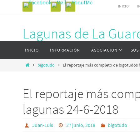
Ir
INICIO
I
al
contenido
Lagunas de La Guard
Ir
Página web del complejo lagunar de La Gu
INICIO
INFORMACIÓN
ASOCIACION
SUS
al
contenido
Inicio
bigotudo
El reportaje más completo de bigotudos h
El reportaje más comp
lagunas 24-6-2018
Juan-Luis
27 junio, 2018
bigotudo