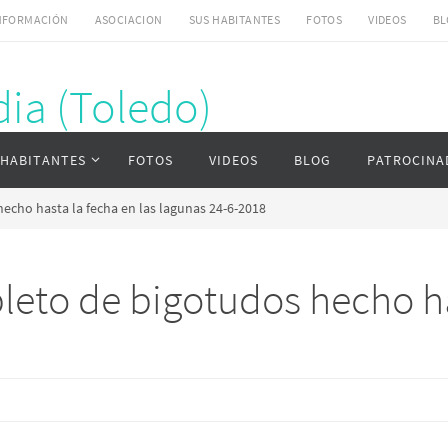
NFORMACIÓN
ASOCIACION
SUS HABITANTES
FOTOS
VIDEOS
BL
ia (Toledo)
ardia (Toledo)
 HABITANTES
FOTOS
VIDEOS
BLOG
PATROCINA
echo hasta la fecha en las lagunas 24-6-2018
leto de bigotudos hecho ha