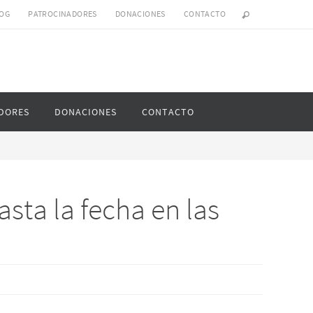
OG
PATROCINADORES
DONACIONES
CONTACTO
DORES
DONACIONES
CONTACTO
sta la fecha en las