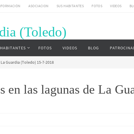
NFORMACIÓN
ASOCIACION
SUS HABITANTES
FOTOS
VIDEOS
BL
dia (Toledo)
uardia (Toledo)
 HABITANTES
FOTOS
VIDEOS
BLOG
PATROCINA
 La Guardia (Toledo) 15-7-2018
s en las lagunas de La Gua