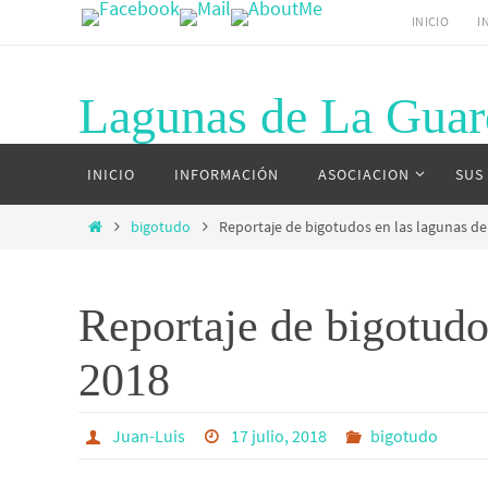
Ir
INICIO
I
al
contenido
Lagunas de La Guar
Ir
Página web del complejo lagunar de La G
INICIO
INFORMACIÓN
ASOCIACION
SUS
al
contenido
Inicio
bigotudo
Reportaje de bigotudos en las lagunas de
Reportaje de bigotudo
2018
Juan-Luis
17 julio, 2018
bigotudo