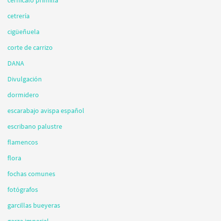
cetrería
cigüeñuela
corte de carrizo
DANA
Divulgación
dormidero
escarabajo avispa español
escribano palustre
flamencos
flora
fochas comunes
fotógrafos
garcillas bueyeras
garza imperial