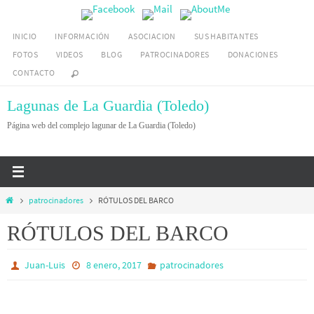
Ir
al
INICIO
INFORMACIÓN
ASOCIACION
SUS HABITANTES
contenido
FOTOS
VIDEOS
BLOG
PATROCINADORES
DONACIONES
CONTACTO
Lagunas de La Guardia (Toledo)
Página web del complejo lagunar de La Guardia (Toledo)
Inicio
patrocinadores
RÓTULOS DEL BARCO
RÓTULOS DEL BARCO
Juan-Luis
8 enero, 2017
patrocinadores