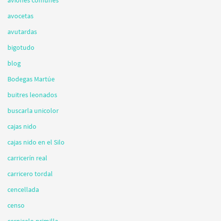
avocetas
avutardas
bigotudo
blog
Bodegas Martúe
buitres leonados
buscarla unicolor
cajas nido
cajas nido en el Silo
carricerín real
carricero tordal
cencellada
censo
cernicalo primilla