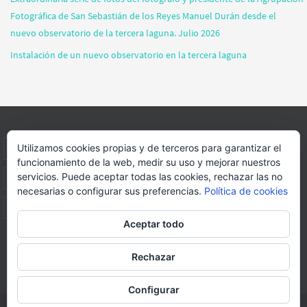
Fotográfica de San Sebastián de los Reyes Manuel Durán desde el
nuevo observatorio de la tercera laguna. Julio 2026
Instalación de un nuevo observatorio en la tercera laguna
Utilizamos cookies propias y de terceros para garantizar el
INICIO
INFORMACIÓN
ASOCIACION
SUS HABITANTES
funcionamiento de la web, medir su uso y mejorar nuestros
servicios. Puede aceptar todas las cookies, rechazar las no
FOTOS
VIDEOS
BLOG
PATROCINADORES
DONACIONES
necesarias o configurar sus preferencias.
Política de cookies
CONTACTO
Aceptar todo
Página web realizada por
FORMACION WEBS Y MULTIMEDIA
Rechazar
Funciona con
Nirvana
&
WordPress.
Configurar