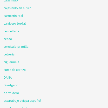
cajas nido
cajas nido en el Silo
carricerín real
carricero tordal
cencellada
censo
cernicalo primilla
cetrería
cigüeñuela
corte de carrizo
DANA
Divulgación
dormidero
escarabajo avispa español