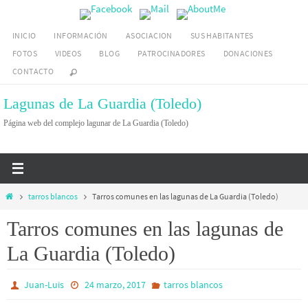
Ir
al
INICIO
INFORMACIÓN
ASOCIACION
SUS HABITANTES
contenido
FOTOS
VIDEOS
BLOG
PATROCINADORES
DONACIONES
CONTACTO
Lagunas de La Guardia (Toledo)
Página web del complejo lagunar de La Guardia (Toledo)
Inicio
tarros blancos
Tarros comunes en las lagunas de La Guardia (Toledo)
Tarros comunes en las lagunas de
La Guardia (Toledo)
Juan-Luis
24 marzo, 2017
tarros blancos