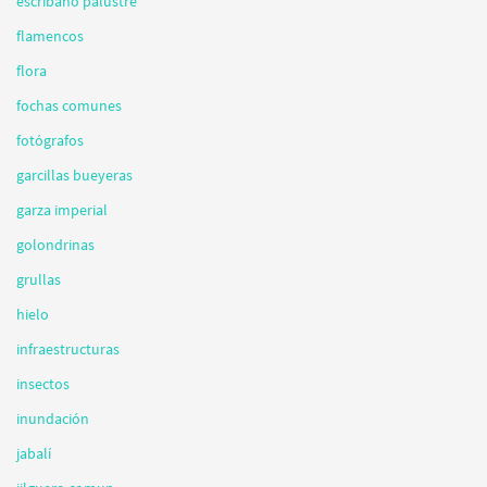
escribano palustre
flamencos
flora
fochas comunes
fotógrafos
garcillas bueyeras
garza imperial
golondrinas
grullas
hielo
infraestructuras
insectos
inundación
jabalí