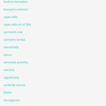
buitres leonados
buscarla unicolor
cajas nido
cajas nido en el Silo
carricerín real
carricero tordal
cencellada
censo
cernicalo primilla
cetrería
cigüeñuela
corte de carrizo
DANA
Divulgación