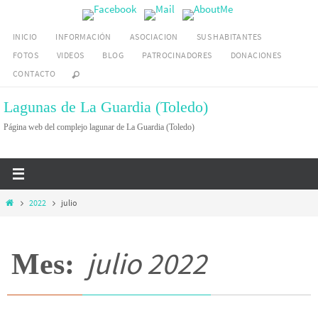
Ir
al
INICIO
INFORMACIÓN
ASOCIACION
SUS HABITANTES
contenido
FOTOS
VIDEOS
BLOG
PATROCINADORES
DONACIONES
CONTACTO
Lagunas de La Guardia (Toledo)
Página web del complejo lagunar de La Guardia (Toledo)
Inicio
2022
julio
julio 2022
Mes: