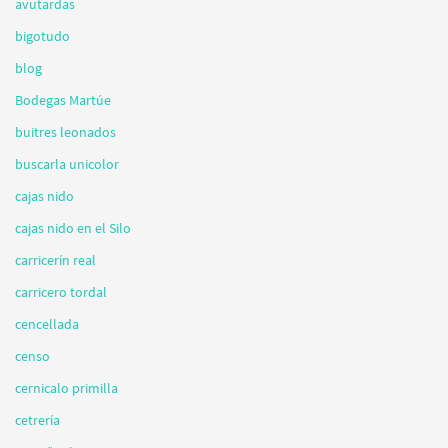
avutardas
bigotudo
blog
Bodegas Martúe
buitres leonados
buscarla unicolor
cajas nido
cajas nido en el Silo
carricerín real
carricero tordal
cencellada
censo
cernicalo primilla
cetrería