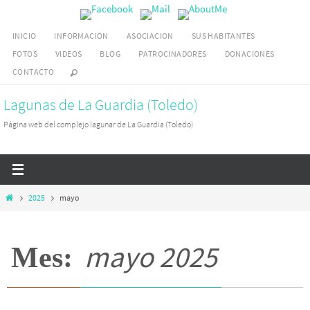
Ir
al
INICIO
INFORMACIÓN
ASOCIACION
SUS HABITANTES
contenido
FOTOS
VIDEOS
BLOG
PATROCINADORES
DONACIONES
CONTACTO
Lagunas de La Guardia (Toledo)
Página web del complejo lagunar de La Guardia (Toledo)
Inicio
2025
mayo
mayo 2025
Mes: