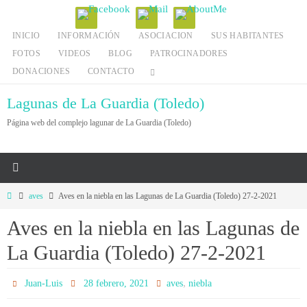
Ir
al
INICIO
INFORMACIÓN
ASOCIACION
SUS HABITANTES
contenido
FOTOS
VIDEOS
BLOG
PATROCINADORES
DONACIONES
CONTACTO
Lagunas de La Guardia (Toledo)
Página web del complejo lagunar de La Guardia (Toledo)
Inicio
aves
Aves en la niebla en las Lagunas de La Guardia (Toledo) 27-2-2021
Aves en la niebla en las Lagunas de
La Guardia (Toledo) 27-2-2021
,
Juan-Luis
28 febrero, 2021
aves
niebla