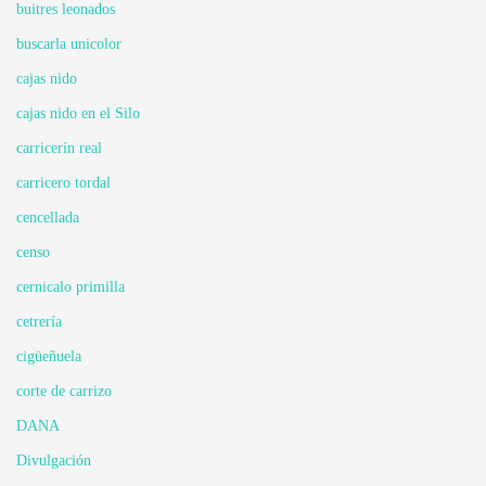
buitres leonados
buscarla unicolor
cajas nido
cajas nido en el Silo
carricerín real
carricero tordal
cencellada
censo
cernicalo primilla
cetrería
cigüeñuela
corte de carrizo
DANA
Divulgación