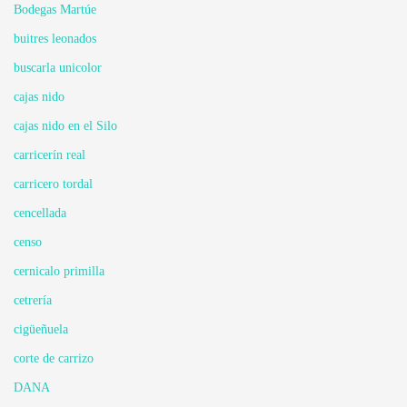
Bodegas Martúe
buitres leonados
buscarla unicolor
cajas nido
cajas nido en el Silo
carricerín real
carricero tordal
cencellada
censo
cernicalo primilla
cetrería
cigüeñuela
corte de carrizo
DANA