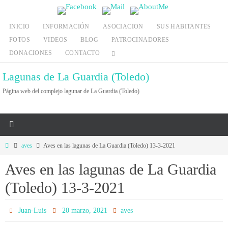
Ir
al
INICIO
INFORMACIÓN
ASOCIACION
SUS HABITANTES
contenido
FOTOS
VIDEOS
BLOG
PATROCINADORES
DONACIONES
CONTACTO
Lagunas de La Guardia (Toledo)
Página web del complejo lagunar de La Guardia (Toledo)
Inicio
aves
Aves en las lagunas de La Guardia (Toledo) 13-3-2021
Aves en las lagunas de La Guardia
(Toledo) 13-3-2021
Juan-Luis
20 marzo, 2021
aves