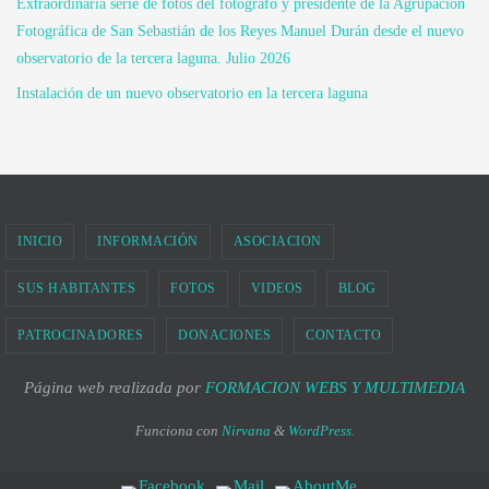
Extraordinaria serie de fotos del fotógrafo y presidente de la Agrupación
Fotográfica de San Sebastián de los Reyes Manuel Durán desde el nuevo
observatorio de la tercera laguna. Julio 2026
Instalación de un nuevo observatorio en la tercera laguna
INICIO
INFORMACIÓN
ASOCIACION
SUS HABITANTES
FOTOS
VIDEOS
BLOG
PATROCINADORES
DONACIONES
CONTACTO
Página web realizada por
FORMACION WEBS Y MULTIMEDIA
Funciona con
Nirvana
&
WordPress.