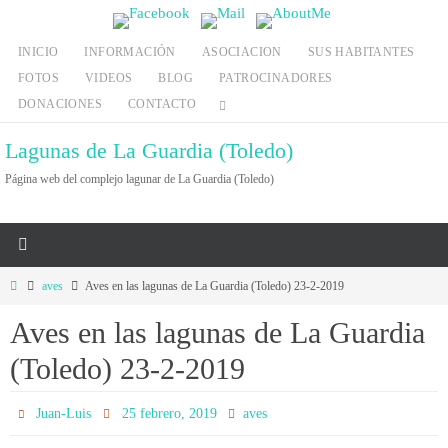
Ir
al
INICIO
INFORMACIÓN
ASOCIACION
SUS HABITANTES
contenido
FOTOS
VIDEOS
BLOG
PATROCINADORES
DONACIONES
CONTACTO
Lagunas de La Guardia (Toledo)
Página web del complejo lagunar de La Guardia (Toledo)
Inicio
aves
Aves en las lagunas de La Guardia (Toledo) 23-2-2019
Aves en las lagunas de La Guardia
(Toledo) 23-2-2019
Juan-Luis
25 febrero, 2019
aves