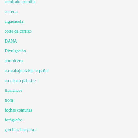
cernicalo primilla
cetrería
cigüeñuela
corte de carrizo
DANA
Divulgación
dormidero
escarabajo avispa español
escribano palustre
flamencos
flora
fochas comunes
fotógrafos
garcillas bueyeras