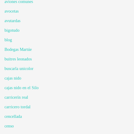
aviones comunes
avocetas
avutardas
bigotudo
blog
Bodegas Martúe
buitres leonados
buscarla unicolor
cajas nido
cajas nido en el Silo
carricerín real
carricero tordal
cencellada
censo